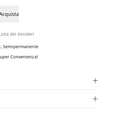
Acquista
Lista dei desideri
i
,
Semipermanente
uper Convenienza!