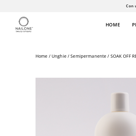
Con 
HOME
P
Home
/
Unghie
/
Semipermanente
/ SOAK OFF RE
Semipermanente
Extension
Gel
Laminazione
Polyacrigel
Cosmesi
Coloreria
Personal Care
Acrilico
Henné
Liquidi
Permanent Ma
Smalti & Care
Microblading