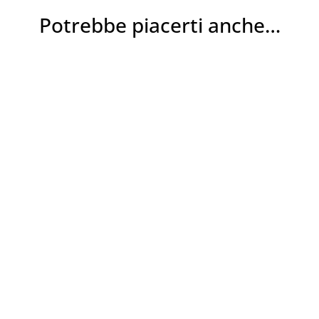
Potrebbe piacerti anche…
Ricordami
Password dimenticata?
Hai già un account?
Registrati