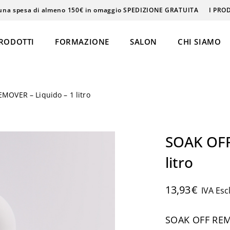
una spesa di almeno 150€ in omaggio SPEDIZIONE GRATUITA
I PRO
RODOTTI
FORMAZIONE
SALON
CHI SIAMO
MOVER – Liquido – 1 litro
Epilazione
Massaggi
SOAK OFF
Beauty & Care
litro
13,93
€
IVA Esc
ke-Up
SOAK OFF REMO