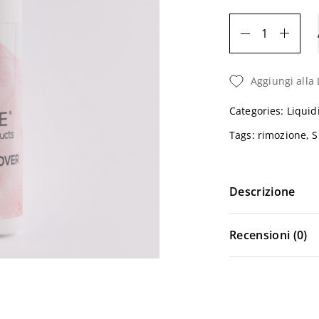
SOAK
OFF
REMOVER
Aggiungi alla 
-
Liquido
Categories:
Liquid
-
Tags:
rimozione
,
S
1
litro
Descrizione
Quantità
Recensioni (0)
Login