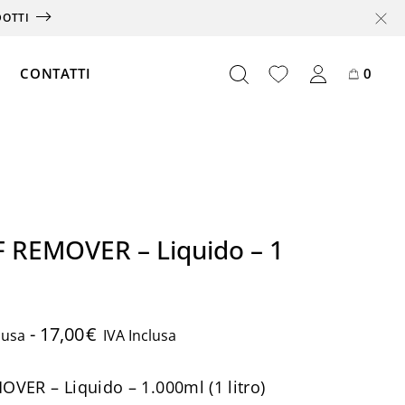
DOTTI
CONTATTI
0
Offerte
Box
 REMOVER – Liquido – 1
Abbonamento
Card
Partnership
-
17,00
€
lusa
IVA Inclusa
VER – Liquido – 1.000ml (1 litro)