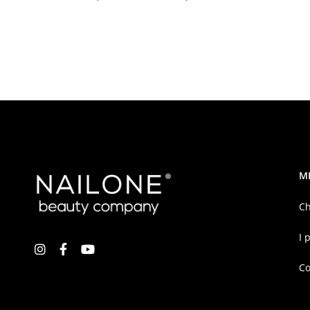
M
Ch
I 
Co