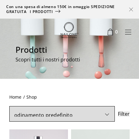
Con una spesa di almeno 150€ in omaggio SPEDIZIONE
GRATUITA
I PRODOTTI
0
Prodotti
Scopri tutti i nostri prodotti
zo
zo
Home
/
Shop
Filter