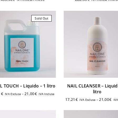
oiginale
attuale
oiginale
attuale
era:
è:
era:
è:
549,01 €.
356,85 €.
280,65 €.
182,42 €
Login
Sold Out
Ricordami
Password dimenticata?
L TOUCH – Liquido – 1 litro
NAIL CLEANSER – Liquid
litro
1
€
-
21,00
€
IVA Esclusa
IVA Inclusa
17,21
€
-
21,00
€
IVA Esclusa
IVA
Hai già un account?