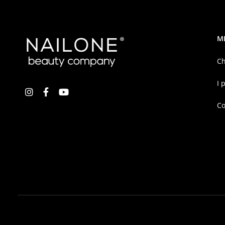
M
Ch
I 
Co