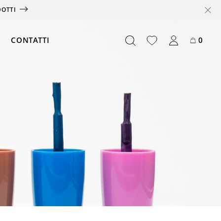
DOTTI
CONTATTI
0
Offerte
Box
Abbonamento
Card
Partnership