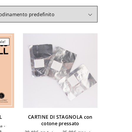
ale!
L
CARTINE DI STAGNOLA con
cotone pressato
-
sa
e