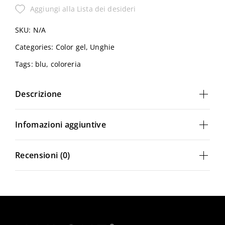
Aggiungi alla Lista dei desideri
SKU:
N/A
Ricordami
Password dimenticata?
Categories:
Color gel
,
Unghie
Tags:
blu
,
coloreria
Hai già un account?
Descrizione
Registrati
Infomazioni aggiuntive
Recensioni (0)