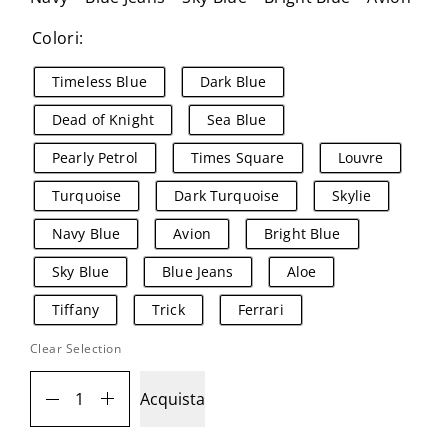
Colori:
Timeless Blue
Dark Blue
Dead of Knight
Sea Blue
Pearly Petrol
Times Square
Louvre
Turquoise
Dark Turquoise
Skylie
Navy Blue
Avion
Bright Blue
Sky Blue
Blue Jeans
Aloe
Tiffany
Trick
Ferrari
Login
Clear Selection
Acquista