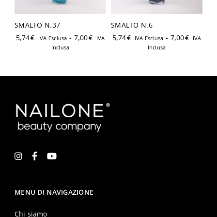
Login
SMALTO N.37
SMALTO N.6
5,74
€
-
7,00
€
5,74
€
-
7,00
€
IVA Esclusa
IVA
IVA Esclusa
IVA
Inclusa
Inclusa
Ricordami
Password dimenticata?
Hai già un account?
Registrati
MENU DI NAVIGAZIONE
Chi siamo