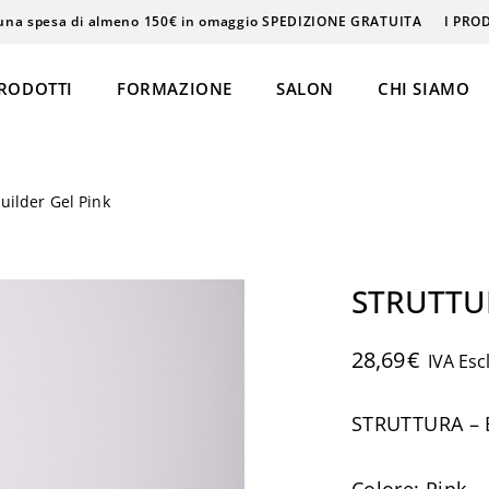
una spesa di almeno 150€ in omaggio SPEDIZIONE GRATUITA
I PRO
RODOTTI
FORMAZIONE
SALON
CHI SIAMO
ilder Gel Pink
Epilazione
Massaggi
STRUTTUR
Beauty & Care
28,69
€
IVA Esc
STRUTTURA – B
ke-Up