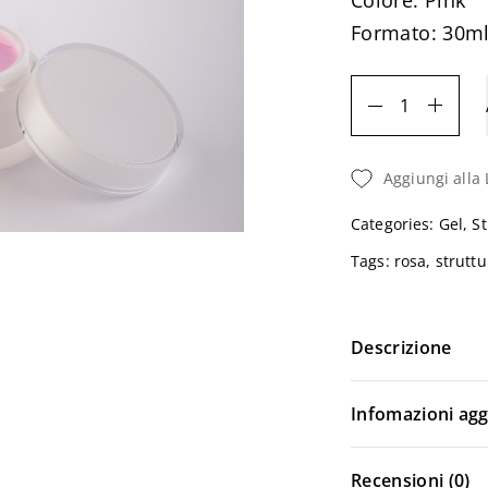
Colore: Pink
Formato: 30m
STRUTTURA
-
Builder
Aggiungi alla 
Gel
Pink
Categories:
Gel
,
St
Quantità
Tags:
rosa
,
struttu
Descrizione
Infomazioni agg
Login
Recensioni (0)