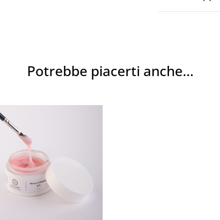
Potrebbe piacerti anche…
Ricordami
Password dimenticata?
Hai già un account?
Registrati