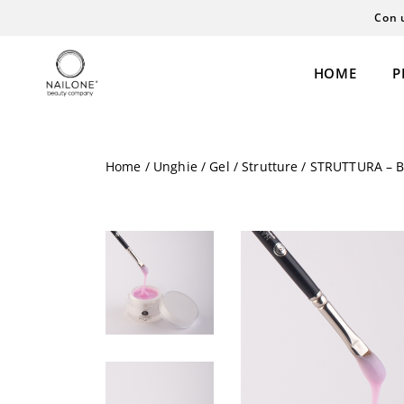
Con 
HOME
P
Home
/
Unghie
/
Gel
/
Strutture
/ STRUTTURA – Bu
Semipermanente
Extension
Gel
Laminazione
Polyacrigel
Cosmesi
Coloreria
Personal Care
Acrilico
Henné
Liquidi
Permanent Ma
Smalti & Care
Microblading