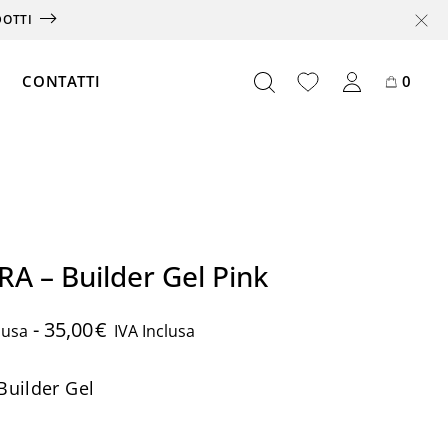
DOTTI
CONTATTI
0
Offerte
Box
A – Builder Gel Pink
Abbonamento
Card
-
35,00
€
lusa
IVA Inclusa
Partnership
uilder Gel