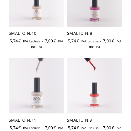
SMALTO N.10
SMALTO N.8
Ricordami
Password dimenticata?
5,74
€
-
7,00
€
5,74
€
-
7,00
€
IVA Esclusa
IVA
IVA Esclusa
IVA
Inclusa
Inclusa
Hai già un account?
Registrati
SMALTO N.11
SMALTO N.9
5,74
€
-
7,00
€
5,74
€
-
7,00
€
IVA Esclusa
IVA
IVA Esclusa
IVA