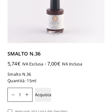
SMALTO N.36
5,74
€
-
7,00
€
IVA Esclusa
IVA Inclusa
Smalto N.36
Quantità: 15ml
SMALTO
Acquista
N.36
Quantità
Aggiungi alla Lista dei desideri