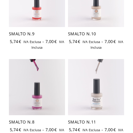
SMALTO N.9
SMALTO N.10
Ricordami
Password dimenticata?
5,74
€
-
7,00
€
5,74
€
-
7,00
€
IVA Esclusa
IVA
IVA Esclusa
IVA
Inclusa
Inclusa
Hai già un account?
Registrati
SMALTO N.8
SMALTO N.11
5,74
€
-
7,00
€
5,74
€
-
7,00
€
IVA Esclusa
IVA
IVA Esclusa
IVA