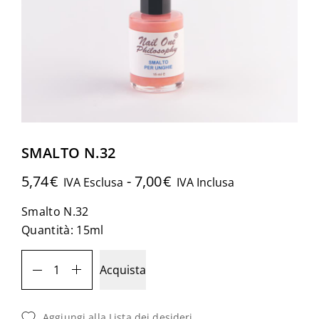
SMALTO N.32
5,74
€
-
7,00
€
IVA Esclusa
IVA Inclusa
Smalto N.32
Quantità: 15ml
SMALTO
Acquista
N.32
Quantità
Aggiungi alla Lista dei desideri