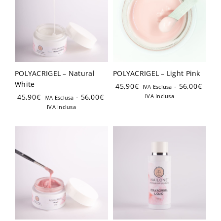
POLYACRIGEL – Natural
POLYACRIGEL – Light Pink
Ricordami
Password dimenticata?
White
45,90
€
-
56,00
€
IVA Esclusa
45,90
€
-
56,00
€
IVA Inclusa
IVA Esclusa
IVA Inclusa
Hai già un account?
Registrati