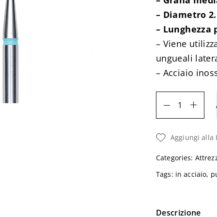
– Grana medi
– Diametro 2
– Lunghezza
– Viene utiliz
ungueali latera
– Acciaio inos
Micro
Punta
N.2
Aggiungi alla 
Quantità
Categories:
Attrez
Tags:
in acciaio
,
p
Descrizione