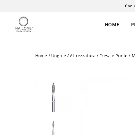
Con 
HOME
P
Home
/
Unghie
/
Attrezzatura
/
Fresa e Punte
/ M
Semipermanente
Extension
Gel
Laminazione
Polyacrigel
Cosmesi
Coloreria
Personal Care
Acrilico
Henné
Liquidi
Permanent Ma
Smalti & Care
Microblading