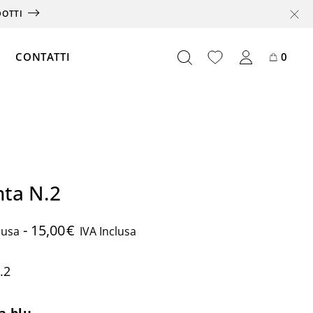
DOTTI
CONTATTI
0
Offerte
Box
nta N.2
Abbonamento
Card
-
15,00
€
lusa
IVA Inclusa
Partnership
.2