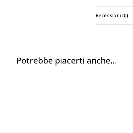
Login
Recensioni (0)
Potrebbe piacerti anche…
Ricordami
Password dimenticata?
Hai già un account?
Registrati