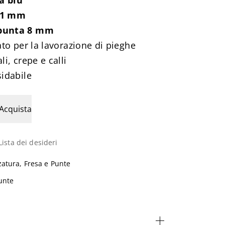
a blu
.1 mm
 punta 8 mm
zato per la lavorazione di pieghe
li, crepe e calli
sidabile
Acquista
Lista dei desideri
zatura
,
Fresa e Punte
unte