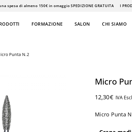
una spesa di almeno 150€ in omaggio SPEDIZIONE GRATUITA
I PRO
RODOTTI
FORMAZIONE
SALON
CHI SIAMO
icro Punta N.2
Epilazione
Massaggi
Micro Pu
Beauty & Care
12,30
€
IVA Esc
Micro Punta N
ke-Up