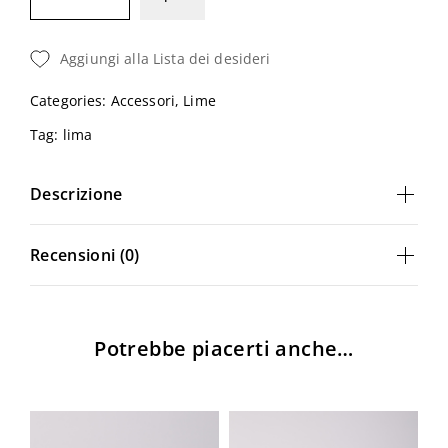
BUFFER
-
Aggiungi alla Lista dei desideri
MATTONCINO
BIANCO
Categories:
Accessori
,
Lime
-
Tag:
lima
240/240
Quantità
Descrizione
Recensioni (0)
Potrebbe piacerti anche…