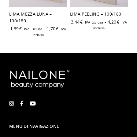
LIMA MEZZA LUNA –
LIMA PEELING – 100/180
100/180
3,44
€
-
4,20
€
IVA Esclusa
IVA
1,39
€
-
1,70
€
Inclusa
IVA Esclusa
IVA
Inclusa
MENU DI NAVIGAZIONE