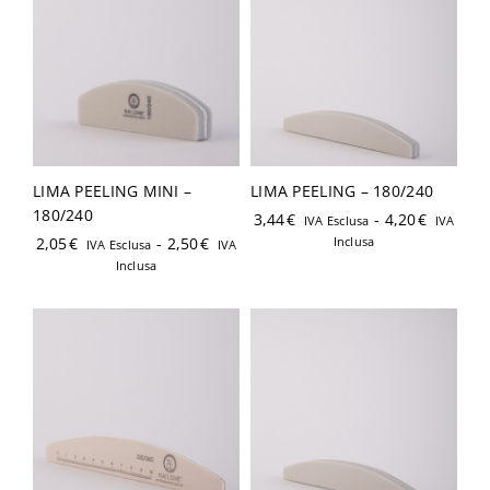
Login
LIMA PEELING MINI –
LIMA PEELING – 180/240
Ricordami
Password dimenticata?
180/240
3,44
€
-
4,20
€
IVA Esclusa
IVA
2,05
€
-
2,50
€
Inclusa
IVA Esclusa
IVA
Inclusa
Hai già un account?
Registrati