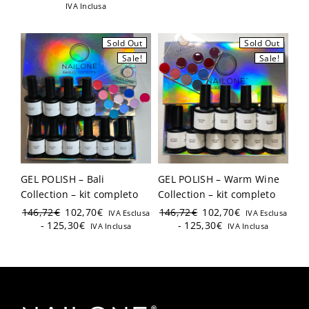
IVA Inclusa
Sold Out
Sold Out
Sale!
Sale!
GEL POLISH – Bali
GEL POLISH – Warm Wine
Collection – kit completo
Collection – kit completo
146,72
€
102,70
€
146,72
€
102,70
€
IVA Esclusa
IVA Esclusa
-
125,30
€
-
125,30
€
IVA Inclusa
IVA Inclusa