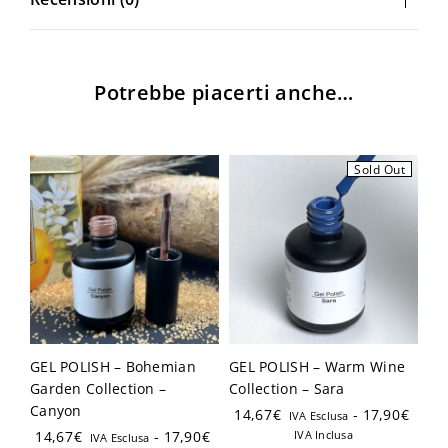
Potrebbe piacerti anche…
Login
Sold Out
Ricordami
Password dimenticata?
GEL POLISH – Bohemian
GEL POLISH – Warm Wine
Hai già un account?
Garden Collection –
Collection – Sara
Canyon
14,67
€
-
17,90
€
IVA Esclusa
Registrati
14,67
€
-
17,90
€
IVA Inclusa
IVA Esclusa