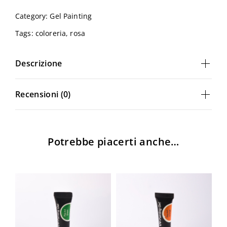
Art
Category:
Gel Painting
Pink
Tags:
coloreria
,
rosa
Quantità
Descrizione
Recensioni (0)
Potrebbe piacerti anche…
Login