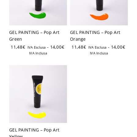
GEL PAINTING – Pop Art
GEL PAINTING – Pop Art
Green
Orange
Ricordami
Password dimenticata?
11,48
€
-
14,00
€
11,48
€
-
14,00
€
IVA Esclusa
IVA Esclusa
IVA Inclusa
IVA Inclusa
Hai già un account?
Registrati
GEL PAINTING – Pop Art
Yellow