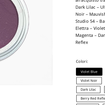
all’acquisto t
Dark Lilac – U
Noir – Mauvish
Studio 54 – Ba
Elettra – Viol
Magenta – Dark
Reflex
Colori:
Violet Blue
Violet Noir
Dark Lilac
Berry Red Refl