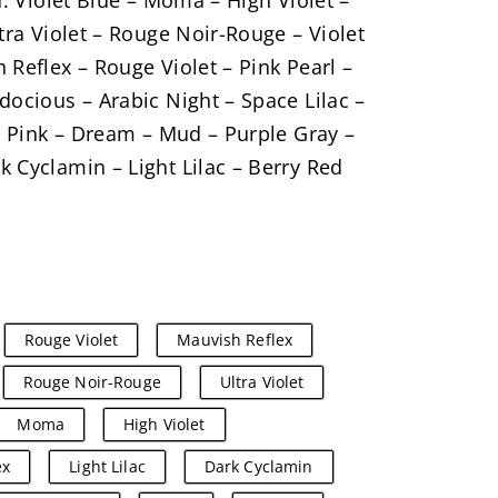
ra: Violet Blue – Moma – High Violet –
ltra Violet – Rouge Noir-Rouge – Violet
 Reflex – Rouge Violet – Pink Pearl –
docious – Arabic Night – Space Lilac –
et Pink – Dream – Mud – Purple Gray –
 Cyclamin – Light Lilac – Berry Red
Rouge Violet
Mauvish Reflex
Rouge Noir-Rouge
Ultra Violet
Moma
High Violet
ex
Light Lilac
Dark Cyclamin