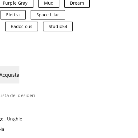
Purple Gray
Mud
Dream
Elettra
Space Lilac
Badocious
Studio54
Acquista
Lista dei desideri
gel
,
Unghie
ola