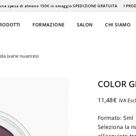
una spesa di almeno 150€ in omaggio SPEDIZIONE GRATUITA
I PRO
RODOTTI
FORMAZIONE
SALON
CHI SIAMO
ola (varie nuances)
Epilazione
Massaggi
COLOR GEL
Beauty & Care
11,48
€
IVA Esc
Formato: 5ml
ke-Up
Seleziona la n