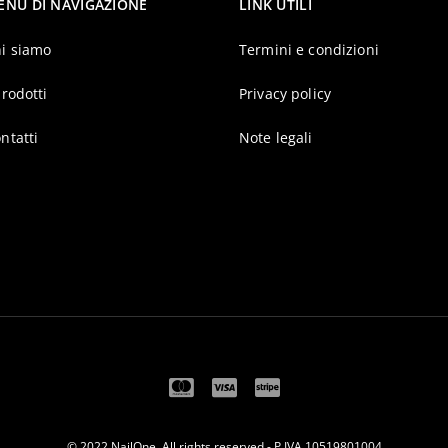
ENU DI NAVIGAZIONE
LINK UTILI
i siamo
Termini e condizioni
prodotti
Privacy policy
ntatti
Note legali
© 2022 NailOne. All rights reserved - P.IVA 10519801004