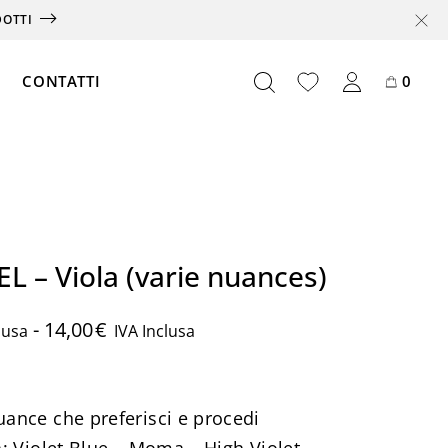
DOTTI
CONTATTI
0
Offerte
Box
 – Viola (varie nuances)
Abbonamento
Card
-
14,00
€
lusa
IVA Inclusa
Partnership
uance che preferisci e procedi