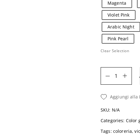
Magenta
Login
Violet Pink
Arabic Night
Pink Pearl
Clear Selection
Ricordami
Password dimenticata?
Aggiungi alla 
SKU:
N/A
Categories:
Color 
Hai già un account?
Tags:
coloreria
,
vi
Registrati