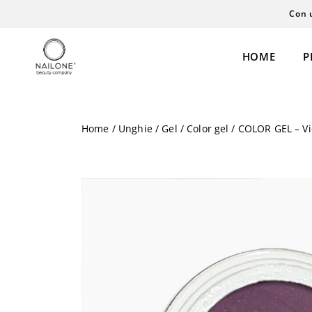
Con 
HOME
P
Home
/
Unghie
/
Gel
/
Color gel
/ COLOR GEL – Vi
Semipermanente
Extension
Gel
Laminazione
Polyacrigel
Cosmesi
Coloreria
Personal Care
Acrilico
Henné
Liquidi
Permanent Ma
Smalti & Care
Microblading