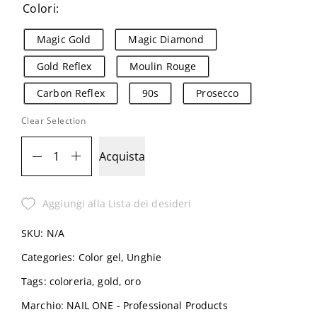
Colori:
Magic Gold
Magic Diamond
Gold Reflex
Moulin Rouge
Carbon Reflex
90s
Prosecco
Clear Selection
Acquista
Aggiungi alla Lista dei desideri
SKU:
N/A
Categories:
Color gel
,
Unghie
Tags:
coloreria
,
gold
,
oro
Marchio:
NAIL ONE - Professional Products