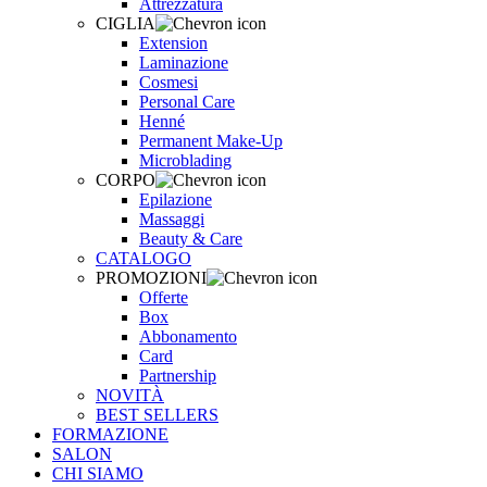
Attrezzatura
CIGLIA
Extension
Laminazione
Cosmesi
Personal Care
Henné
Permanent Make-Up
Microblading
CORPO
Epilazione
Massaggi
Beauty & Care
CATALOGO
PROMOZIONI
Offerte
Box
Abbonamento
Card
Partnership
NOVITÀ
BEST SELLERS
FORMAZIONE
SALON
CHI SIAMO