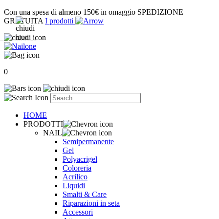
Con una spesa di almeno 150€ in omaggio SPEDIZIONE
GRATUITA
I prodotti
0
HOME
PRODOTTI
NAIL
o
o
Semipermanente
Gel
Polyacrigel
Coloreria
Acrilico
Liquidi
Smalti & Care
Riparazioni in seta
Accessori