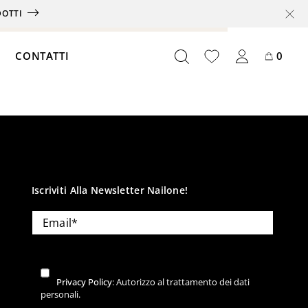
DOTTI
CONTATTI
0
Iscriviti Alla Newsletter Nailone!
Offerte
Box
Abbonamento
Card
Privacy Policy
: Autorizzo al trattamento dei dati
Partnership
personali.