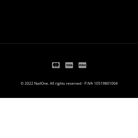
Ricordami
Password dimenticata?
© 2022 NailOne. All rights reserved - P.IVA 10519801004
Hai già un account?
Registrati