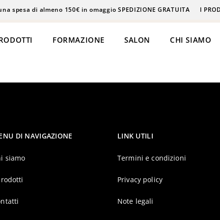
una spesa di almeno 150€ in omaggio SPEDIZIONE GRATUITA
I PRO
RODOTTI
FORMAZIONE
SALON
CHI SIAMO
ENU DI NAVIGAZIONE
LINK UTILI
Epilazione
Massaggi
i siamo
Termini e condizioni
Beauty & Care
prodotti
Privacy policy
Login
ntatti
Note legali
ke-Up