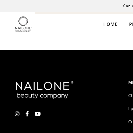
Con 
HOME
P
M
Semipermanente
Extension
Gel
Laminazione
Ch
Polyacrigel
Cosmesi
I 
Coloreria
Personal Care
Co
Acrilico
Henné
Liquidi
Permanent Ma
Smalti & Care
Microblading