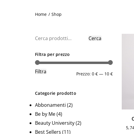
Riparazioni in seta
Home
/
Shop
Accessori
Attrezzatura
Cerca:
Cerca
Filtra per prezzo
Filtra
Prezzo
Prezzo
Prezzo:
0 €
—
10 €
Min
Max
Categorie prodotto
Abbonamenti
(2)
Be by Me
(4)
Beauty University
(2)
5,7
Best Sellers
(11)