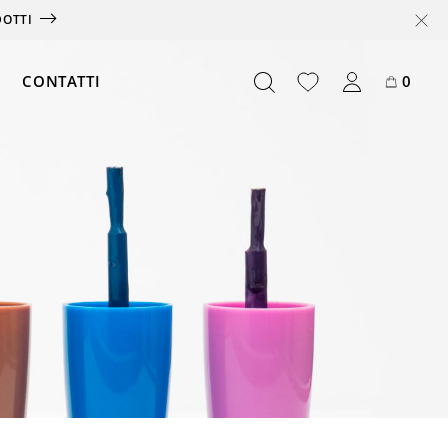
DOTTI
CONTATTI
0
Offerte
Box
Abbonamento
Card
Partnership