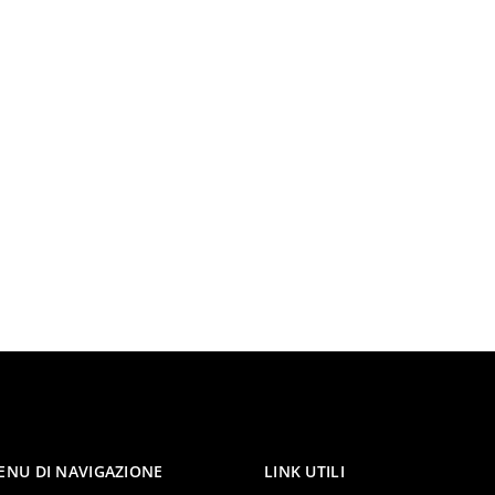
Ricordami
Password dimenticata?
Hai già un account?
Registrati
ENU DI NAVIGAZIONE
LINK UTILI