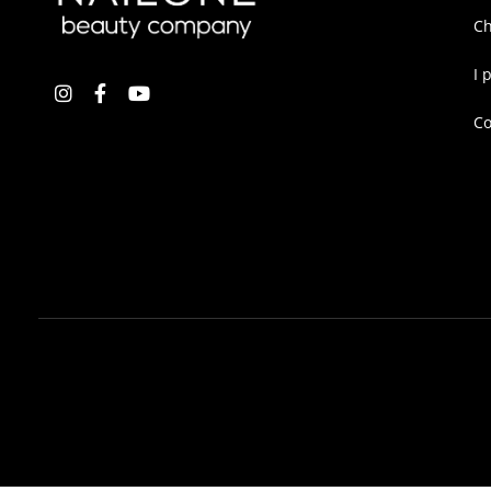
Ch
I 
Co