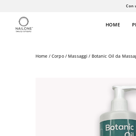
Con 
HOME
P
Home
/
Corpo
/
Massaggi
/ Botanic Oil da Massa
Semipermanente
Extension
Gel
Laminazione
Polyacrigel
Cosmesi
Coloreria
Personal Care
Acrilico
Henné
Liquidi
Permanent Ma
Smalti & Care
Microblading