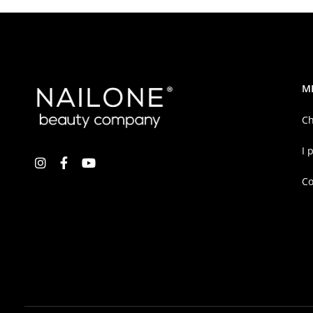
M
Ch
I 
Co