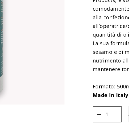
Products, è st
comodamente i
alla confezio
all’operatrice
quanitità di ol
La sua formula
sesamo e di m
nutrimento alla
mantenere tono
Formato: 500
Made in Italy
Botanic
Oil
da