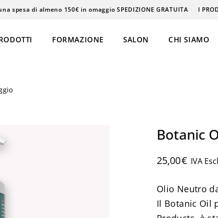
una spesa di almeno 150€ in omaggio SPEDIZIONE GRATUITA
I PRO
RODOTTI
FORMAZIONE
SALON
CHI SIAMO
ggio
Epilazione
Massaggi
Botanic O
Beauty & Care
25,00
€
IVA Esc
Olio Neutro d
ke-Up
Il Botanic Oil