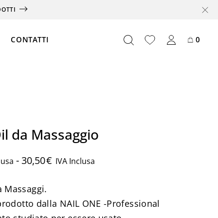
DOTTI
CONTATTI
0
Offerte
Box
il da Massaggio
Abbonamento
Card
-
30,50
€
lusa
IVA Inclusa
Partnership
a Massaggi.
 prodotto dalla NAIL ONE -Professional