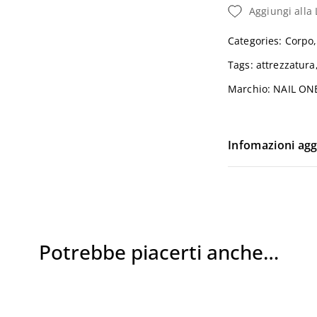
Aggiungi alla 
Massaggio
Quantità
Categories:
Corpo
Login
Tags:
attrezzatura
Marchio:
NAIL ONE
Infomazioni agg
Ricordami
Password dimenticata?
Potrebbe piacerti anche…