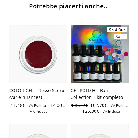
Potrebbe piacerti anche…
Login
Sold Out
Sale!
Ricordami
Password dimenticata?
COLOR GEL – Rosso Scuro
GEL POLISH – Bali
(varie nuances)
Collection – kit completo
Hai già un account?
11,48
€
-
14,00
€
146,72
€
102,70
€
IVA Esclusa
IVA Esclusa
-
125,30
€
IVA Inclusa
IVA Inclusa
Registrati