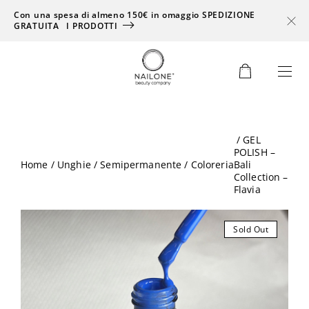
Con una spesa di almeno 150€ in omaggio SPEDIZIONE
GRATUITA
I PRODOTTI
0
/ GEL
POLISH –
Home
/
Unghie
/
Semipermanente
/
Coloreria
Bali
Collection –
Flavia
Sold Out